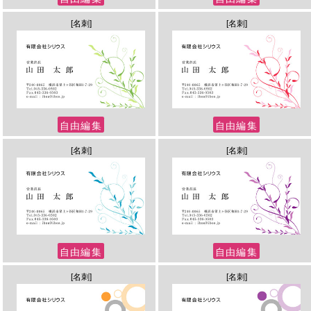
[名刺]
[名刺]
自由編集
自由編集
[名刺]
[名刺]
自由編集
自由編集
[名刺]
[名刺]