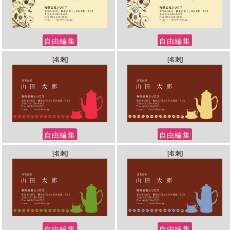
自由編集
自由編集
[名刺]
[名刺]
自由編集
自由編集
[名刺]
[名刺]
自由編集
自由編集