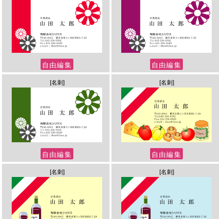
自由編集
自由編集
[名刺]
[名刺]
自由編集
自由編集
[名刺]
[名刺]