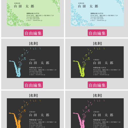
自由編集
自由編集
[名刺]
[名刺]
自由編集
自由編集
[名刺]
[名刺]